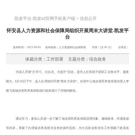
凯发平台-凯发k8官网手机客户端
凯发平台-凯发k8官网手机客户端
>
信息公开
怀安县人力资源和社会保障局组织开展周末大讲堂-凯发平
台
发布时间： 2022-09-05 发布机构：人力资源和社会保障局 字体：[
大
中
小
]
分享至：
体裁分类：工作部署 主题分类：综合政务
为深入开展“大学习、大比武、大提升”活动，提升人社系统干部职工业务水平、服务
能力。8月26日下午，县人社局组织开展“周末大讲堂”。社保中心城乡居民养老保险负责人李
晓飞就城乡居民养老保险现行政策进行了详细的解读
。
通过学习，参加人员进一步了解了城乡居民养老保险适用对象、缴纳标准、待遇发放
等内容，掌握了办理城乡养老相关业务的操作流程，
为今后的业务经办工作明确了政策依